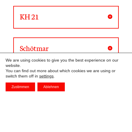
KH 21
Schötmar
We are using cookies to give you the best experience on our
website.
You can find out more about which cookies we are using or
switch them off in
settings
.
Marktkauf
Zustimmen
Ablehnen
Kontakt
Impressum
Datenschutz
Inhaltsstoffe